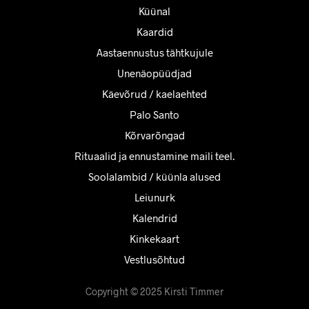
Küünal
Kaardid
Aastaennustus tähtkujule
Unenäopüüdjad
Käevõrud / kaelaehted
Palo Santo
Kõrvarõngad
Rituaalid ja ennustamine maili teel.
Soolalambid / küünla alused
Leiunurk
Kalendrid
Kinkekaart
Vestlusõhtud
Copyright © 2025 Kirsti Timmer